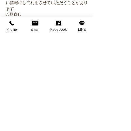
い情報にして利用させていただくことがあり
ます。
7.見直し
個人情報等の取扱いは、上記各項目の内容を
適宜見直し改善してまいります。
Phone
Email
Facebook
LINE
8.お問い合わせ
本プライバシーポリシーに関するお問い合わ
せは、お問合せフォームで受け付けておりま
す。
著作権について
本サイトの情報・資料・画像等の著作権は、
甲斐奈神社が保有します。許可なく複製、転
用、販売などに利用することは固く禁じま
す。
リンクについて
本サイトへのリンクはトップページをその対
象とするかぎり、原則として自由です。
但し、甲斐奈神社を誹謗中傷するものや、信
仰の尊厳上不適切なコンテンツを含むサイト
からのリンクはお断りします。
またトップページ以外にリンクを張ることは
ご遠慮願います。 尚、本サイトに対するリ