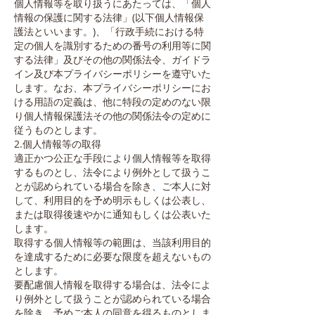
個人情報等を取り扱うにあたっては、「個人
情報の保護に関する法律」(以下個人情報保
護法といいます。)、「行政手続における特
定の個人を識別するための番号の利用等に関
する法律」及びその他の関係法令、ガイドラ
イン及び本プライバシーポリシーを遵守いた
します。なお、本プライバシーポリシーにお
ける用語の定義は、他に特段の定めのない限
り個人情報保護法その他の関係法令の定めに
従うものとします。
2.個人情報等の取得
適正かつ公正な手段により個人情報等を取得
するものとし、法令により例外として扱うこ
とが認められている場合を除き、ご本人に対
して、利用目的を予め明示もしくは公表し、
または取得後速やかに通知もしくは公表いた
します。
取得する個人情報等の範囲は、当該利用目的
を達成するために必要な限度を超えないもの
とします。
要配慮個人情報を取得する場合は、法令によ
り例外として扱うことが認められている場合
を除き、予めご本人の同意を得るものとしま